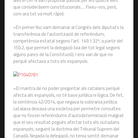
això el CATN vam proposar passar per les quatre vies
que consideràvem constitucionals…. Fixeu-vos, però,
com ara tot va molt ràpid.
«En primer lloc vam demanar al Congrés dels diputats la
transferència de l’autorització de referèndum,
competència estatal segons l’art. 149.1.32ª, a partir del
150.2, que permet la delegació (via del tot legal segons
alguns pares de la Constitució). I ens van dir que no
perquè afectava a tots els espanyols.
«El mantra de no poder preguntar als catalans perquè
afecta als espanyols, no té base jurídica ni lògica. De fet,
la sentència 42/2014, que negava la sobirania jurídica
catalana deixava una escletxa per permetre consultes
que no fossin referèndums d’autodeterminació malgrat
que el seu resultat pogués afectar tots els ciutadans
espanyols, seguint la doctrina del Tribunal Suprem del
Canadà. Negada la delegació, no tenia sentit demanar