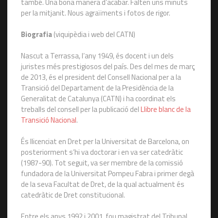
també. Una bona manera d’acabar. Falten uns minuts
per la mitjanit. Nous agraïments i fotos de rigor.
Biografia
(viquipèdia i web del CATN)
Nascut a Terrassa, l’any 1949, és docent i un dels
juristes més prestigiosos del país. Des del mes de març
de 2013, és el president del Consell Nacional per a la
Transició del Departament de la Presidència de la
Generalitat de Catalunya (CATN) i ha coordinat els
treballs del consell per la publicació del
Llibre blanc de la
Transició Nacional
.
És llicenciat en Dret per la Universitat de Barcelona, on
posteriorment s’hi va doctorar i en va ser catedràtic
(1987-90). Tot seguit, va ser membre de la comissió
fundadora de la Universitat Pompeu Fabra i primer degà
de la seva Facultat de Dret, de la qual actualment és
catedràtic de Dret constitucional.
Entre els anys 1992 i 2001, fou magistrat del Tribunal