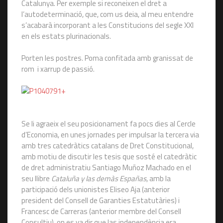
Catalunya. Per exemple si reconeixen el dret a
l’autodeterminació, que, com us deia, al meu entendre
s’acabarà incorporant a les Constitucions del segle XXI
en els estats plurinacionals.
Porten les postres. Poma confitada amb granissat de
rom i xarrup de passió.
Se li agraeix el seu posicionament fa pocs dies al Cercle
d’Economia, en unes jornades per impulsar la tercera via
amb tres catedràtics catalans de Dret Constitucional,
amb motiu de discutir les tesis que sosté el catedràtic
de dret administratiu Santiago Muñoz Machado en el
seu llibre
Cataluña y las demàs Españas
, amb la
participació dels unionistes Eliseo Aja (anterior
president del Consell de Garanties Estatutàries) i
Francesc de Carreras (anterior membre del Consell
Consultiu), on es va dir que las independència era