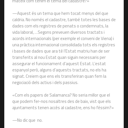
mateix com tenim el tema del cadastre?»
—Aquest és un tema que hem tocat menys del que
caldria. No només el cadastre, també totes les bases de
dades com els registres de penats o condemnats, la
vida laboral, …Segons preveuen diversos tractats i
acords internacionals (per exemple el conveni de Viena) i
una pràctica internacional consolidada tots els registres
i bases de dades que ara té l’Estat matriu han de ser
transferits al nou Estat quan siguin necessaris per
assegurar el funcionament d’aquest Estat. L’estat
espanyol però, alguns d’aquests tractats, no els ha
signat. Creiem que ens els transferiran quan fem la
negociació dels actius i dels passius.
«Com els papers de Salamanca? No seria millor que el
que podem fer-nos nosaltres des de baix, vist que els
ajuntaments tenen accés al cadastre, ens ho féssim?»
—No dic que no.