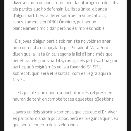
diverses amb un punt comú ben clar al programa de tots
els partits que ho defensin. La llista única, a banda
d’algun partit, està defensada per la societat civil,
concretament per l’ANC i Òmnium, pot ser un
plantejament molt clar, però no és imprescindible.
«Els joves d’algun partit sobiranista no voldrien anar
amb una llista encapçalada pel President Mas. Però
diuen que la llista única, segons la llei d’Hont, més que
beneficiar els grans partits, castiga els petits… Una gran
participació exigirà més vots a favor del Sí-Sí? I,
sobretot, quin serà el resultat i com es llegirà aquí i a
fora?»
—Els partits que donen suport al procés i el president
hauran de tenir en compte totes aquestes qüestions.
Llavors un dels gironins comenta que veu que el Dr. Viver
és partidari d’anar a poc a poc, però es pregunta quin veu
que seria l’endemà de les eleccions.