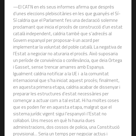
—El CATN en els seus informes afirma que després
d’unes eleccions plebiscitàries en les que guanyés el Sí-
Sí caldria que el Parlament fes una declaració solemne
proclamant que inicia el procés de construcció d’un estat
català independent, caldria també que s’adrecés al
Govern espanyol per proposar-li un acord per
implementar la voluntat del poble català. La negativa de
l’Estat a negociar no aturaria el procés. Això suposaria
un període de convivència o conllevància, que deia Ortega
i Gasset, sense trencar amarres amb Espanya.
Igualment caldria notificar a la UE i a la comunitat
internacional que s’ha iniciat aquest procés; finalment,
en aquesta primera etapa, caldria acabar de dissenyar i
preparar les estructures d’estat necessàries per
començar a actuar com a tal estat. Hi ha moltes coses
que es poden fer en aquesta etapa, malgrat que el
sistema jurídic vigent sigui l’espanyol i l’Estat no
col·labori. Uns mesos en què hi hauria dues
administracions, dos cossos de policia, una Constitució
provisional… Seria un temps per negociar actius i