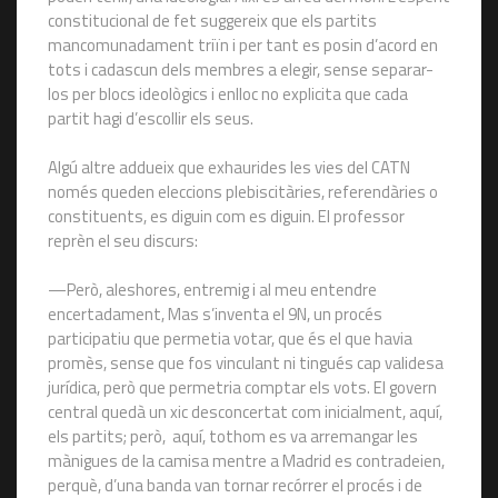
constitucional de fet suggereix que els partits
mancomunadament triïn i per tant es posin d’acord en
tots i cadascun dels membres a elegir, sense separar-
los per blocs ideològics i enlloc no explicita que cada
partit hagi d’escollir els seus.
Algú altre addueix que exhaurides les vies del CATN
només queden eleccions plebiscitàries, referendàries o
constituents, es diguin com es diguin. El professor
reprèn el seu discurs:
—Però, aleshores, entremig i al meu entendre
encertadament, Mas s’inventa el 9N, un procés
participatiu que permetia votar, que és el que havia
promès, sense que fos vinculant ni tingués cap validesa
jurídica, però que permetria comptar els vots. El govern
central quedà un xic desconcertat com inicialment, aquí,
els partits; però, aquí, tothom es va arremangar les
mànigues de la camisa mentre a Madrid es contradeien,
perquè, d’una banda van tornar recórrer el procés i de