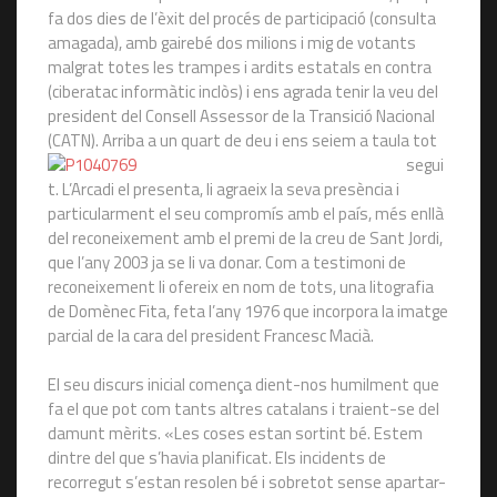
fa dos dies de l’èxit del procés de participació (consulta
amagada), amb gairebé dos milions i mig de votants
malgrat totes les trampes i ardits estatals en contra
(ciberatac informàtic inclòs) i ens agrada tenir la veu del
president del Consell Assessor de la Transició Nacional
(CATN).
Arriba a un quart de deu i ens seiem a taula tot
segui
t. L’Arcadi el presenta, li agraeix la seva presència i
particularment el seu compromís amb el país, més enllà
del reconeixement amb el premi de la creu de Sant Jordi,
que l’any 2003 ja se li va donar. Com a testimoni de
reconeixement li ofereix en nom de tots, una litografia
de Domènec Fita, feta l’any 1976 que incorpora la imatge
parcial de la cara del president Francesc Macià.
El seu discurs inicial comença dient-nos humilment que
fa el que pot com tants altres catalans i traient-se del
damunt mèrits. «Les coses estan sortint bé. Estem
dintre del que s’havia planificat. Els incidents de
recorregut s’estan resolen bé i sobretot sense apartar-