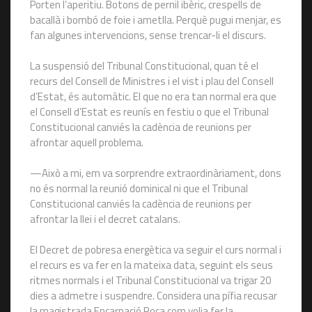
Porten l’aperitiu. Botons de pernil ibèric, crespells de
bacallà i bombó de foie i ametlla. Perquè pugui menjar, es
fan algunes intervencions, sense trencar-li el discurs.
La suspensió del Tribunal Constitucional, quan té el
recurs del Consell de Ministres i el vist i plau del Consell
d’Estat, és automàtic. El que no era tan normal era que
el Consell d’Estat es reunís en festiu o que el Tribunal
Constitucional canviés la cadència de reunions per
afrontar aquell problema.
—Això a mi, em va sorprendre extraordinàriament, dons
no és normal la reunió dominical ni que el Tribunal
Constitucional canviés la cadència de reunions per
afrontar la llei i el decret catalans.
El Decret de pobresa energètica va seguir el curs normal i
el recurs es va fer en la mateixa data, seguint els seus
ritmes normals i el Tribunal Constitucional va trigar 20
dies a admetre i suspendre. Considera una pífia recusar
la magistrada Encarnació Roca com volia fer la