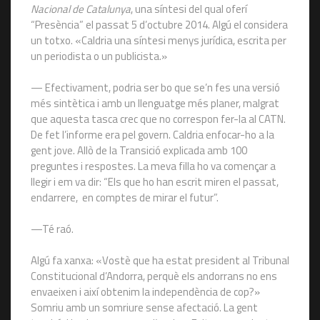
Nacional de Catalunya
, una síntesi del qual oferí
“Presència” el passat 5 d’octubre 2014. Algú el considera
un totxo. «Caldria una síntesi menys jurídica, escrita per
un periodista o un publicista.»
— Efectivament, podria ser bo que se’n fes una versió
més sintètica i amb un llenguatge més planer, malgrat
que aquesta tasca crec que no correspon fer-la al CATN.
De fet l’informe era pel govern. Caldria enfocar-ho a la
gent jove. Allò de la Transició explicada amb 100
preguntes i respostes. La meva filla ho va començar a
llegir i em va dir: “Els que ho han escrit miren el passat,
endarrere, en comptes de mirar el futur”.
—Té raó.
Algú fa xanxa: «Vostè que ha estat president al Tribunal
Constitucional d’Andorra, perquè els andorrans no ens
envaeixen i així obtenim la independència de cop?»
Somriu amb un somriure sense afectació. La gent