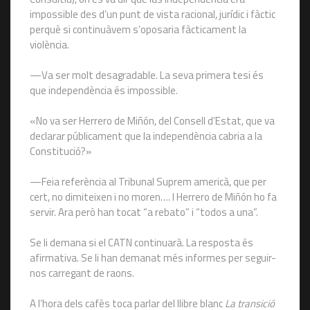
impossible des d’un punt de vista racional, jurídic i fàctic
perquè si continuàvem s’oposaria fàcticament la
violència.
—Va ser molt desagradable. La seva primera tesi és
que independència és impossible.
«No va ser Herrero de Miñón, del Consell d’Estat, que va
declarar públicament que la independència cabria a la
Constitució?»
—Feia referència al Tribunal Suprem americà, que per
cert, no dimiteixen i no moren…. I Herrero de Miñón ho fa
servir. Ara però han tocat “a rebato” i “todos a una”.
Se li demana si el CATN continuarà. La resposta és
afirmativa. Se li han demanat més informes per seguir-
nos carregant de raons.
A l’hora dels cafès toca parlar del llibre blanc
La transició