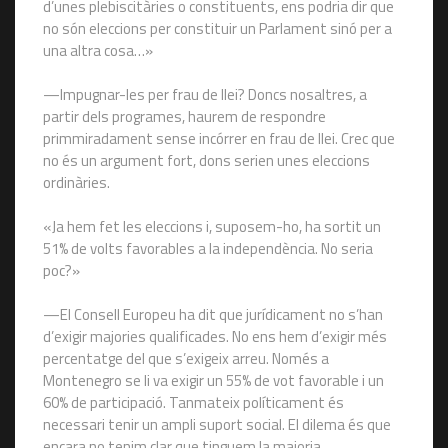
d’unes plebiscitàries o constituents, ens podria dir que
no són eleccions per constituir un Parlament sinó per a
una altra cosa…»
—Impugnar-les per frau de llei? Doncs nosaltres, a
partir dels programes, haurem de respondre
primmiradament sense incórrer en frau de llei. Crec que
no és un argument fort, dons serien unes eleccions
ordinàries.
«Ja hem fet les eleccions i, suposem-ho, ha sortit un
51% de volts favorables a la independència. No seria
poc?»
—El Consell Europeu ha dit que jurídicament no s’han
d’exigir majories qualificades. No ens hem d’exigir més
percentatge del que s’exigeix arreu. Només a
Montenegro se li va exigir un 55% de vot favorable i un
60% de participació. Tanmateix políticament és
necessari tenir un ampli suport social. El dilema és que
encara no tenim clar que tinguem la majoria.