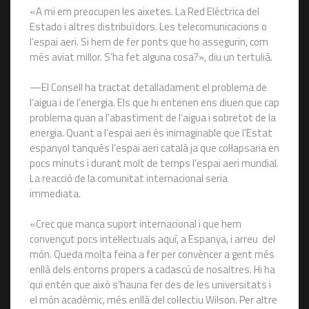
«A mi em preocupen les aixetes. La Red Eléctrica del
Estado i altres distribuïdors. Les telecomunicacions o
l’espai aeri. Si hem de fer ponts que ho assegurin, com
més aviat millor. S’ha fet alguna cosa?», diu un tertulià.
—El Consell ha tractat detalladament el problema de
l’aigua i de l’energia. Els que hi entenen ens diuen que cap
problema quan a l’abastiment de l’aigua i sobretot de la
energia. Quant a l’espai aeri és inimaginable que l’Estat
espanyol tanqués l’espai aeri català ja que col·lapsaria en
pocs minuts i durant molt de temps l’espai aeri mundial.
La reacció de la comunitat internacional seria
immediata.
«Crec que manca suport internacional i que hem
convençut pocs intel·lectuals aquí, a Espanya, i arreu del
món. Queda molta feina a fer per convèncer a gent més
enllà dels entorns propers a cadascú de nosaltres. Hi ha
qui entén que això s’hauria fer des de les universitats i
el món acadèmic, més enllà del col·lectiu Wilson. Per altre