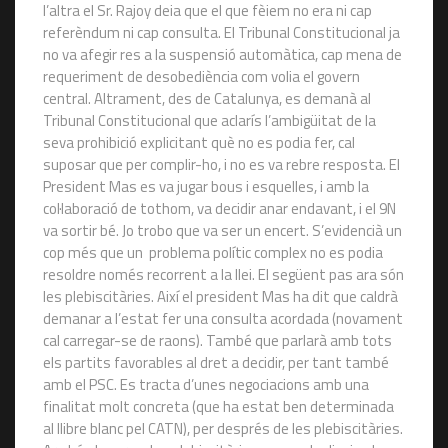
l’altra el Sr. Rajoy deia que el que fèiem no era ni cap
referèndum ni cap consulta. El Tribunal Constitucional ja
no va afegir res a la suspensió automàtica, cap mena de
requeriment de desobediència com volia el govern
central. Altrament, des de Catalunya, es demanà al
Tribunal Constitucional que aclarís l’ambigüitat de la
seva prohibició explicitant què no es podia fer, cal
suposar que per complir-ho, i no es va rebre resposta. El
President Mas es va jugar bous i esquelles, i amb la
col·laboració de tothom, va decidir anar endavant, i el 9N
va sortir bé. Jo trobo que va ser un encert. S’evidencià un
cop més que un problema polític complex no es podia
resoldre només recorrent a la llei. El següent pas ara són
les plebiscitàries. Així el president Mas ha dit que caldrà
demanar a l’estat fer una consulta acordada (novament
cal carregar-se de raons). També que parlarà amb tots
els partits favorables al dret a decidir, per tant també
amb el PSC. Es tracta d’unes negociacions amb una
finalitat molt concreta (que ha estat ben determinada
al llibre blanc pel CATN), per després de les plebiscitàries.