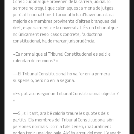
Constitucional que provenen de la carrera judicial. Jo
sempre he cregut que calen aquesta mena de jutges,
però al Tribunal Constitucional hi ha d’haver una clara
majoria de membres provinents d’altres branques del
dret, especialment de la universitat. És un tribunal que
no únicament resol casos concrets, fa doctrina
constitucional, ha de marcar jurisprudència.
«Es normal que el Tribunal Constitucional es salti el
calendari de reunions? »
—El Tribunal Constitucional ho va fer en la primera
suspensió, però no en la segona.
«Es pot aconseguir un Tribunal Constitucional objectiu?
»
—Si, si i tant, ara bé caldria traure les quotes dels
partits. Els membres del Tribunal Constitucional són
persones normals i com a tals tenen, i naturalment
poden tenir, una ideologia. Així és arreu del mon. L’esperit