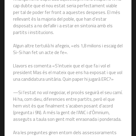
cap dubte que el nou estat seria perfectament viable
per tal de poder fer front a aquestes despeses. El més
rellevant és la majoria del poble, que han d’estar
disposats a no defallir i a estar en sintonia amb els
partits i institucions.
Algun altre tertulià hi afegeix, «els 1,8 milions i escaig del
Si-Si han fet un acte de fe».
Llavors es comenta «S’intueix que el que fa i vol el
president Mas és el mateix que ens ha exposat i que vol
una candidatura unitària. Quin paper hi jugarà ERC?»
—Si l’estat no vol negociar, el procés seguirà el seu camí.
Hi ha, com dieu, diferencies entre partits, però el que
hem vist és que finalment s’acaben posant d’acord
(pregunta i 9N). A més la gent de l’ANC i d’Òmnium,
asseguts a taula son gent molt enraonada i ponderada.
Ara les preguntes giren entorn dels assessoraments