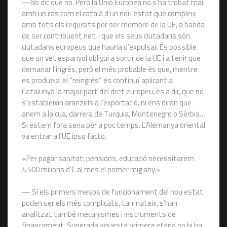
—No dic que no. Però la Unió Europea no s’ha trobat mai
amb un cas com el català d’un nou estat que compleix
amb tots els requisits per ser membre de la UE, a banda
de ser contribuent net, i que els seus ciutadans són
ciutadans europeus que hauria d’expulsar. És possible
que un vet espanyol obligui a sortir de la UE i a tenir que
demanar l’ingrés, però el més probable és que, mentre
es produeixi el “reingrés” es continuï aplicant a
Catalunya la major part del dret europeu, és a dir, que no
s’estableixin aranzels a l’exportació, ni ens diran que
anem a la cua, darrera de Turquia, Montenegro o Sèrbia…
Si estem fora seria per a poc temps. L’Alemanya oriental
va entrar a l’UE ipso facto.
«Per pagar sanitat, pensions, educació necessitarem
4.500 milions d’€ al mes el primer mig any.»
— Sí els primers mesos de funcionament del nou estat
poden ser els més complicats, tanmateix, s’han
analitzat també mecanismes i instruments de
finançament. Superada aquesta primera etapa no hi ha