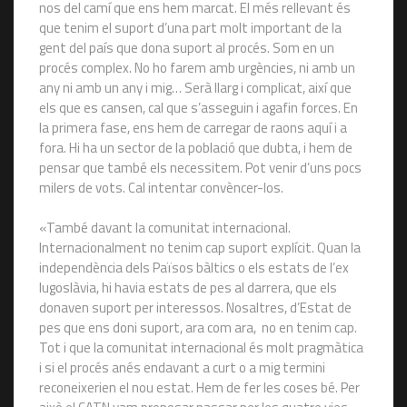
nos del camí que ens hem marcat. El més rellevant és
que tenim el suport d’una part molt important de la
gent del país que dona suport al procés. Som en un
procés complex. No ho farem amb urgències, ni amb un
any ni amb un any i mig… Serà llarg i complicat, així que
els que es cansen, cal que s’asseguin i agafin forces. En
la primera fase, ens hem de carregar de raons aquí i a
fora. Hi ha un sector de la població que dubta, i hem de
pensar que també els necessitem. Pot venir d’uns pocs
milers de vots. Cal intentar convèncer-los.
«També davant la comunitat internacional.
Internacionalment no tenim cap suport explícit. Quan la
independència dels Països bàltics o els estats de l’ex
Iugoslàvia, hi havia estats de pes al darrera, que els
donaven suport per interessos. Nosaltres, d’Estat de
pes que ens doni suport, ara com ara, no en tenim cap.
Tot i que la comunitat internacional és molt pragmàtica
i si el procés anés endavant a curt o a mig termini
reconeixerien el nou estat. Hem de fer les coses bé. Per