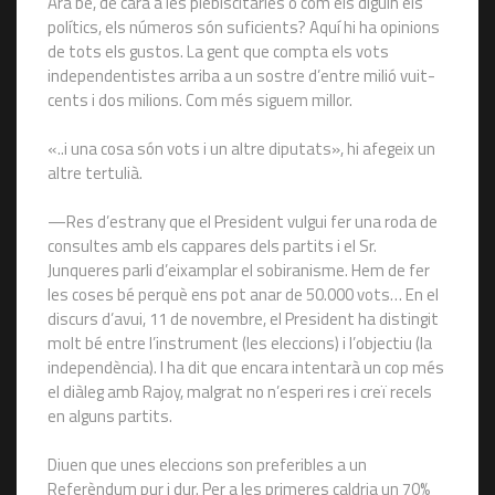
Ara bé, de cara a les plebiscitàries o com els diguin els
polítics, els números són suficients? Aquí hi ha opinions
de tots els gustos. La gent que compta els vots
independentistes arriba a un sostre d’entre milió vuit-
cents i dos milions. Com més siguem millor.
«..i una cosa són vots i un altre diputats», hi afegeix un
altre tertulià.
—Res d’estrany que el President vulgui fer una roda de
consultes amb els cappares dels partits i el Sr.
Junqueres parli d’eixamplar el sobiranisme. Hem de fer
les coses bé perquè ens pot anar de 50.000 vots… En el
discurs d’avui, 11 de novembre, el President ha distingit
molt bé entre l’instrument (les eleccions) i l’objectiu (la
independència). I ha dit que encara intentarà un cop més
el diàleg amb Rajoy, malgrat no n’esperi res i creï recels
en alguns partits.
Diuen que unes eleccions son preferibles a un
Referèndum pur i dur. Per a les primeres caldria un 70%