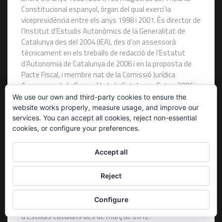
Constitucional espanyol, òrgan del qual exercí la
vicepresidència entre els anys 1998 i 2001. És director de
l’Institut d’Estudis Autonòmics de la Generalitat de
Catalunya des del 2004 (IEA), des d’on assessorà
tècnicament en els treballs de redacció de l’Estatut
d’Autonomia de Catalunya de 2006 i en la proposta de
Pacte Fiscal, i membre nat de la Comissió Jurídica
Assessora de la Generalitat de Catalunya. Entre 2006 i
2014 fou magistrat del Tribunal Constitucional
We use our own and third-party cookies to ensure the
d’Andorra, per designació del Consell General, del qual en
website works properly, measure usage, and improve our
fou president de 2008 al 2010.
services. You can accept all cookies, reject non-essential
cookies, or configure your preferences.
Reconegut jurista especialitzat en l’organització
Privadesa i galetes: aquest lloc utilitza galetes. En continuar utilitzant
territorial de l’Estat i la jurisdicció constitucional,
Accept all
aquest lloc web, n'accepteu l'ús.
matèries en les quals ha centrat la seva activitat
investigadora i les seves publicacions acadèmiques.
Per a obtenir més informació, inclòs com controlar les galetes, vegeu
Reject
aquí:
També és membre del Comitè Científic de l’Institute for
Política de Cookies
Studies on Federalism and Regionalism (EURAC) amb
Configure
seu a Bolzano (Itàlia) i membre numerari de l’Institut
d’Estudis Catalans des de març de 2012.