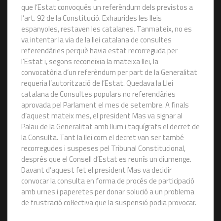
que l’Estat convoqués un referèndum dels previstos a
l’art. 92 de la Constitució. Exhaurides les lleis
espanyoles, restaven les catalanes. Tanmateix, no es
va intentar la via de la llei catalana de consultes
referendàries perquè havia estat recorreguda per
l’Estat i, segons reconeixia la mateixa llei, la
convocatòria d’un referèndum per part de la Generalitat
requeria l’autorització de l’Estat. Quedava la Llei
catalana de Consultes populars no referendàries
aprovada pel Parlament el mes de setembre. A finals
d’aquest mateix mes, el president Mas va signar al
Palau de la Generalitat amb llum i taquígrafs el decret de
la Consulta. Tant la llei com el decret van ser també
recorregudes i suspeses pel Tribunal Constitucional,
després que el Consell d’Estat es reunís un diumenge.
Davant d’aquest fet el president Mas va decidir
convocar la consulta en forma de procés de participació
amb urnes i paperetes per donar solució a un problema
de frustració col·lectiva que la suspensió podia provocar.