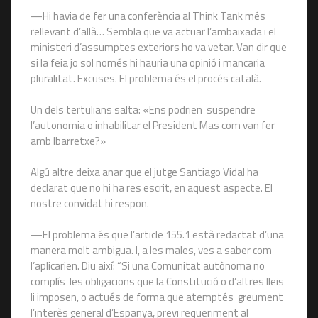
—Hi havia de fer una conferència al Think Tank més
rellevant d’allà… Sembla que va actuar l’ambaixada i el
ministeri d’assumptes exteriors ho va vetar. Van dir que
si la feia jo sol només hi hauria una opinió i mancaria
pluralitat. Excuses. El problema és el procés català.
Un dels tertulians salta: «Ens podrien suspendre
l’autonomia o inhabilitar el President Mas com van fer
amb Ibarretxe?»
Algú altre deixa anar que el jutge Santiago Vidal ha
declarat que no hi ha res escrit, en aquest aspecte. El
nostre convidat hi respon.
—El problema és que l’article 155.1 està redactat d’una
manera molt ambigua. I, a les males, ves a saber com
l’aplicarien. Diu així: “Si una Comunitat autònoma no
complís les obligacions que la Constitució o d’altres lleis
li imposen, o actués de forma que atemptés greument
l’interès general d’Espanya, previ requeriment al