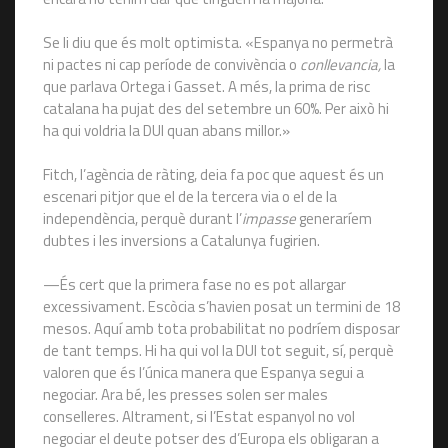
Se li diu que és molt optimista. «Espanya no permetrà
ni pactes ni cap període de convivència o
conllevancia,
la
que parlava Ortega i Gasset. A més, la prima de risc
catalana ha pujat des del setembre un 60%. Per això hi
ha qui voldria la DUI quan abans millor.»
Fitch, l’agència de ràting, deia fa poc que aquest és un
escenari pitjor que el de la tercera via o el de la
independència, perquè durant l’
impasse
generaríem
dubtes i les inversions a Catalunya fugirien.
—És cert que la primera fase no es pot allargar
excessivament. Escòcia s’havien posat un termini de 18
mesos. Aquí amb tota probabilitat no podríem disposar
de tant temps. Hi ha qui vol la DUI tot seguit, sí, perquè
valoren que és l’única manera que Espanya segui a
negociar. Ara bé, les presses solen ser males
conselleres. Altrament, si l’Estat espanyol no vol
negociar el deute potser des d’Europa els obligaran a