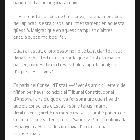
banda l’estat no negociarà mai»
—Em consta que des de Catalunya, especialment des
del Diplocat, s’està treballant intensament en aquesta
qüestió. Malgrat que en aquest camp i en d’altres
encara queda molt per fer.
Quan a l’estat, el professor no ho té tant clar, tot i que
dona la raó al tertulià i li recorda que a Castella mai no
pacten, només donen treves. Caldrà aprofitar alguna
d’aquestes treves?
Es parla del Consell d’Estat —Viver és amic d’Herrero de
Miñón per haver coincidit al Tribunal Constitucional
d’Andorra i ens diu que el va fer somriure quan li va dir
que els consellers d’Estat «són vitalicis, mai no
dimiteixen i gairebé no moren mai»—, també parlem de
la censura que va fer-li, com a Sánchez Piñol, l’ambaixada
espanyola a Brussel·les on havia d’impartir una
conferència…