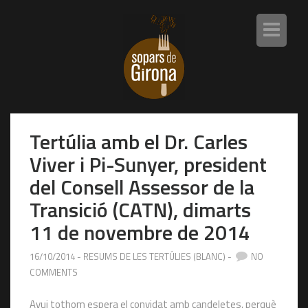
T
o
g
g
l
e
n
a
Tertúlia amb el Dr. Carles
v
i
Viver i Pi-Sunyer, president
g
a
del Consell Assessor de la
t
Transició (CATN), dimarts
i
o
11 de novembre de 2014
n
16/10/2014 -
RESUMS DE LES TERTÚLIES (BLANC)
-
NO
COMMENTS
Avui tothom espera el convidat amb candeletes, perquè