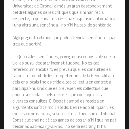
Universitat de Girona i a més un gran desconeixement
del dret algunes de les crítiques que s’hi han fet al
respecte, ja que una cosa és una suspensió automàtica
i una altra una sentència. I no n’hi ha cap, de sentència.
Algú pregunta el caire que podria tenir la sentència i quan
creu que sortirà.
—Quan a les sentències, jo veig quasi impossible que la
Llei es pugui declarar inconstitucional. No es cap
referèndum encobert: es preveu que les consultes es
faran en l’àmbit de les competències de la Generalitat i
dels ens locals i no es crida a cap col·lectiu en concret a
participar-hi, sinó que es preveuen els col·lectius que
poden ser cridats pels decrets que convoquin les
diverses consultes. El Decret també es recolza en
arguments jurídics molt sòlids. I, en relació al “quan”, les
meves informacions, si són certes, diuen que el Tribunal
Constitucional no té cap ganes de posar-s’hi i que ho pot
deixar
ad kalendas graecas
. I no seria estrany, hi ha