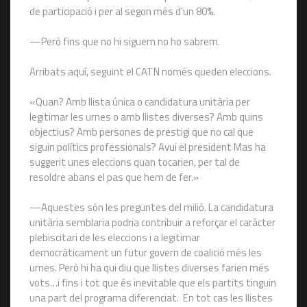
de participació i per al segon més d’un 80%.
—Però fins que no hi siguem no ho sabrem.
Arribats aquí, seguint el CATN només queden eleccions.
«Quan? Amb llista única o candidatura unitària per
legitimar les urnes o amb llistes diverses? Amb quins
objectius? Amb persones de prestigi que no cal que
siguin polítics professionals? Avui el president Mas ha
suggerit unes eleccions quan tocarien, per tal de
resoldre abans el pas que hem de fer.»
—Aquestes són les preguntes del milió. La candidatura
unitària semblaria podria contribuir a reforçar el caràcter
plebiscitari de les eleccions i a legitimar
democràticament un futur govern de coalició més les
urnes. Però hi ha qui diu que llistes diverses farien més
vots…i fins i tot que és inevitable que els partits tinguin
una part del programa diferenciat. En tot cas les llistes