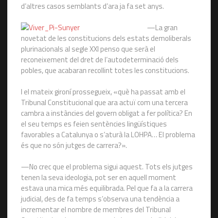
d’altres casos semblants d’ara ja fa set anys.
—La gran
novetat de les constitucions dels estats demoliberals
plurinacionals al segle XXI penso que serà el
reconeixement del dret de l’autodeterminació dels
pobles, que acabaran recollint totes les constitucions.
I el mateix gironí prossegueix, «què ha passat amb el
Tribunal Constitucional que ara actuï com una tercera
cambra a instàncies del govern obligat a fer política? En
el seu temps es feien sentències lingüístiques
favorables a Catalunya o s’aturà la LOHPA… El problema
és que no són jutges de carrera?».
—No crec que el problema sigui aquest. Tots els jutges
tenen la seva ideologia, pot ser en aquell moment
estava una mica més equilibrada. Pel que fa a la carrera
judicial, des de fa temps s’observa una tendència a
incrementar el nombre de membres del Tribunal