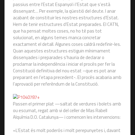
passius entre l’Estat Espanyol i l’Estat que s’està
dissenyant… Per exemple, la qüestió del deute. I anar
acabant de constituir les nostres estructures d’Estat.
Hem de tenir estructures d’Estat preparades. El CATN,
que ha pensat moltes coses, no ho té pas tot
solucionat, en alguns temes manca concretar
exactament el detall. Algunes coses caldrà redefinir-les.
Quan aquestes estructures estiguin mínimament
dissenyades i preparades s’hauria de declarar o
proclamar la independència i iniciar el procés per fer la
Constitució definitiva del nou estat –que es pot anar
preparant en l’etapa precedent-. El procés acabaria amb
l’aprovació per referèndum de la Constitució.
Passen el primer plat —saltat de verdures i bolets amb
ou escumat, regat amb vi del celler de Mas Rabell
Alquímia D.O. Catalunya— i comencen les intervencions:
«L’Estat és molt poderós i molt perepunyetes i, davant