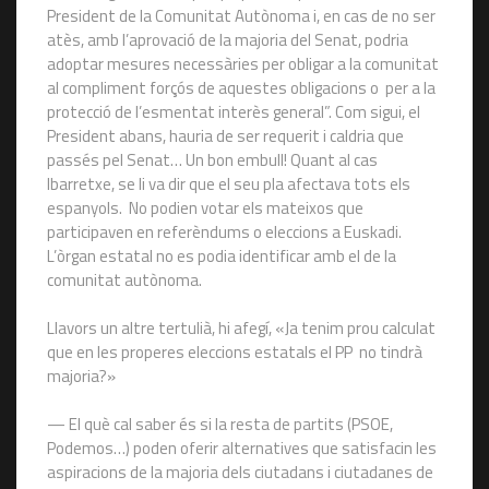
President de la Comunitat Autònoma i, en cas de no ser
atès, amb l’aprovació de la majoria del Senat, podria
adoptar mesures necessàries per obligar a la comunitat
al compliment forçós de aquestes obligacions o per a la
protecció de l’esmentat interès general”. Com sigui, el
President abans, hauria de ser requerit i caldria que
passés pel Senat… Un bon embull! Quant al cas
Ibarretxe, se li va dir que el seu pla afectava tots els
espanyols. No podien votar els mateixos que
participaven en referèndums o eleccions a Euskadi.
L’òrgan estatal no es podia identificar amb el de la
comunitat autònoma.
Llavors un altre tertulià, hi afegí, «Ja tenim prou calculat
que en les properes eleccions estatals el PP no tindrà
majoria?»
— El què cal saber és si la resta de partits (PSOE,
Podemos…) poden oferir alternatives que satisfacin les
aspiracions de la majoria dels ciutadans i ciutadanes de