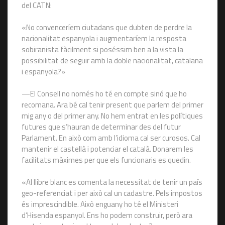
del CATN:
«No convenceríem ciutadans que dubten de perdre la
nacionalitat espanyola i augmentaríem la resposta
sobiranista fàcilment si poséssim ben a la vista la
possibilitat de seguir amb la doble nacionalitat, catalana
i espanyola?»
—El Consell no només ho té en compte sinó que ho
recomana. Ara bé cal tenir present que parlem del primer
mig any o del primer any. No hem entrat en les polítiques
futures que s’hauran de determinar des del futur
Parlament. En això com amb l’idioma cal ser curosos. Cal
mantenir el castellà i potenciar el català. Donarem les
facilitats màximes per que els funcionaris es quedin.
«Al llibre blanc es comenta la necessitat de tenir un país
geo-referenciat i per això cal un cadastre. Pels impostos
és imprescindible. Això enguany ho té el Ministeri
d’Hisenda espanyol. Ens ho podem construir, però ara