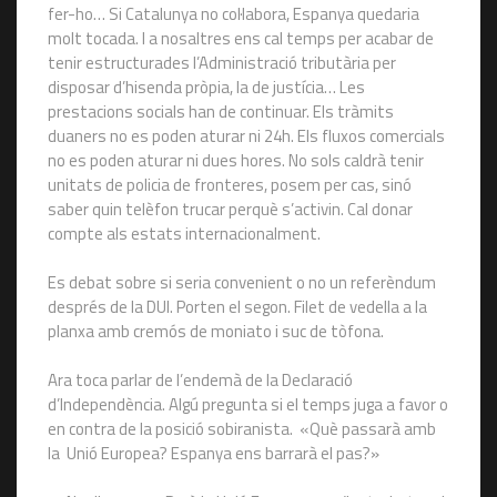
fer-ho… Si Catalunya no col·labora, Espanya quedaria
molt tocada. I a nosaltres ens cal temps per acabar de
tenir estructurades l’Administració tributària per
disposar d’hisenda pròpia, la de justícia… Les
prestacions socials han de continuar. Els tràmits
duaners no es poden aturar ni 24h. Els fluxos comercials
no es poden aturar ni dues hores. No sols caldrà tenir
unitats de policia de fronteres, posem per cas, sinó
saber quin telèfon trucar perquè s’activin. Cal donar
compte als estats internacionalment.
Es debat sobre si seria convenient o no un referèndum
després de la DUI. Porten el segon. Filet de vedella a la
planxa amb cremós de moniato i suc de tòfona.
Ara toca parlar de l’endemà de la Declaració
d’Independència. Algú pregunta si el temps juga a favor o
en contra de la posició sobiranista. «Què passarà amb
la Unió Europea? Espanya ens barrarà el pas?»