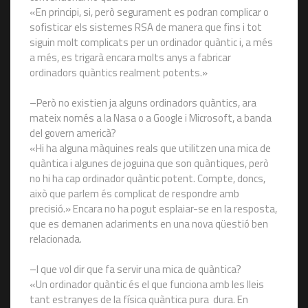
«En principi, si, però segurament es podran complicar o
sofisticar els sistemes RSA de manera que fins i tot
siguin molt complicats per un ordinador quàntic i, a més
a més, es trigarà encara molts anys a fabricar
ordinadors quàntics realment potents.»
–Però no existien ja alguns ordinadors quàntics, ara
mateix només a la Nasa o a Google i Microsoft, a banda
del govern americà?
«Hi ha alguna màquines reals que utilitzen una mica de
quàntica i algunes de joguina que son quàntiques, però
no hi ha cap ordinador quàntic potent. Compte, doncs,
això que parlem és complicat de respondre amb
precisió.» Encara no ha pogut esplaiar-se en la resposta,
que es demanen aclariments en una nova qüestió ben
relacionada.
–I que vol dir que fa servir una mica de quàntica?
«Un ordinador quàntic és el que funciona amb les lleis
tant estranyes de la física quàntica pura dura. En