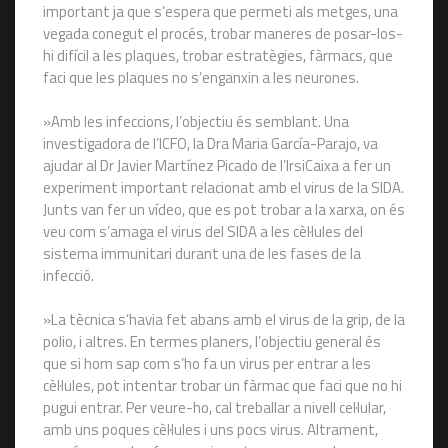
important ja que s’espera que permeti als metges, una
vegada conegut el procés, trobar maneres de posar-los-
hi difícil a les plaques, trobar estratègies, fàrmacs, que
faci que les plaques no s’enganxin a les neurones.
»Amb les infeccions, l’objectiu és semblant. Una
investigadora de l’ICFO, la Dra Maria García-Parajo, va
ajudar al Dr Javier Martínez Picado de l’IrsiCaixa a fer un
experiment important relacionat amb el virus de la SIDA.
Junts van fer un vídeo, que es pot trobar a la xarxa, on és
veu com s’amaga el virus del SIDA a les cèl·lules del
sistema immunitari durant una de les fases de la
infecció.
»La tècnica s’havia fet abans amb el virus de la grip, de la
polio, i altres. En termes planers, l’objectiu general és
que si hom sap com s’ho fa un virus per entrar a les
cèl·lules, pot intentar trobar un fàrmac que faci que no hi
pugui entrar. Per veure-ho, cal treballar a nivell cel·lular,
amb uns poques cèl·lules i uns pocs virus. Altrament,