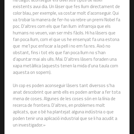
existents avui dia. Un làser que fes llum directament de
color blau, per exemple, va costar molt d’aconseguir. Qui
va trobar la manera de fer-ho va rebre un premi Nobel fa
poc. D’altres com els que fan llum infrarroja que els
humans no veuen, van ser més fàcils. Hi ha làsers que
fan poca llum, com el que us he ensenyat fa una estona
que me’l puc enfocar a la pell i no em fa res. Això no
obstant, fins i tot els que fan poca llum no s’han
d’apuntar mai als ulls. Mai. D’altres làsers foraden una
xapa metàl·lica (aquests tenen la mida d’una taula com
aquesta on sopem).
Un cop es poden aconseguir làsers tant diversos s’ha
anat descobrint que amb ells es poden arribar a fer tota
mena de coses. Algunes de les coses són en la línia de
recerca de frontera. D’altres, en problemes molt
aplicats, que o bé ha plantejat alguna indústria o que
poden tenir una aplicació industrial que se li ha acudit a
un investigador.»