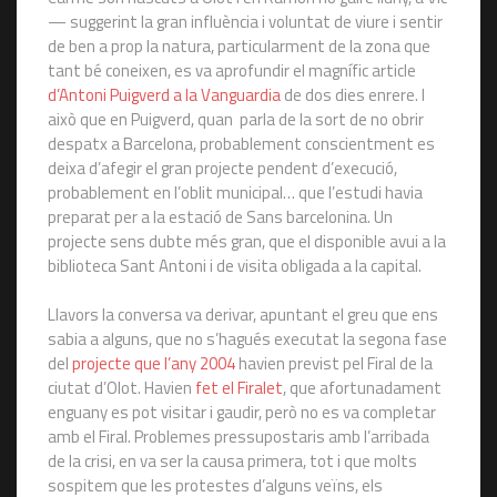
— suggerint la gran influència i voluntat de viure i sentir
de ben a prop la natura, particularment de la zona que
tant bé coneixen, es va aprofundir el magnífic article
d’Antoni Puigverd a la Vanguardia
de dos dies enrere. I
això que en Puigverd, quan parla de la sort de no obrir
despatx a Barcelona, probablement conscientment es
deixa d’afegir el gran projecte pendent d’execució,
probablement en l’oblit municipal… que l’estudi havia
preparat per a la estació de Sans barcelonina. Un
projecte sens dubte més gran, que el disponible avui a la
biblioteca Sant Antoni i de visita obligada a la capital.
Llavors la conversa va derivar, apuntant el greu que ens
sabia a alguns, que no s’hagués executat la segona fase
del
projecte que l’any 2004
havien previst pel Firal de la
ciutat d’Olot. Havien
fet el Firalet
, que afortunadament
enguany es pot visitar i gaudir, però no es va completar
amb el Firal. Problemes pressupostaris amb l’arribada
de la crisi, en va ser la causa primera, tot i que molts
sospitem que les protestes d’alguns veïns, els