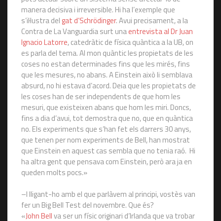
manera decisiva i irreversible. Hi ha l’exemple que
s’il·lustra del
gat d’Schrödinger
. Avui precisament, a la
Contra de La Vanguardia surt una
entrevista al Dr Juan
Ignacio Latorre
, catedràtic de física quàntica a la UB, on
es parla del tema. Al mon quàntic les propietats de les
coses no estan determinades fins que les mirés, fins
que les mesures, no abans. A Einstein això li semblava
absurd, no hi estava d’acord. Deia que les propietats de
les coses han de ser independents de que hom les
mesuri, que existeixen abans que hom les miri. Doncs,
fins a dia d’avui, tot demostra que no, que en quàntica
no. Els experiments que s’han fet els darrers 30 anys,
que tenen per nom experiments de Bell, han mostrat
que Einstein en aquest cas sembla que no tenia raó. Hi
ha altra gent que pensava com Einstein, però ara ja en
queden molts pocs.»
–I lligant-ho amb el que parlàvem al principi, vostès van
fer un Big Bell Test del novembre. Que és?
«
John Bell
va ser un físic originari d’Irlanda que va trobar