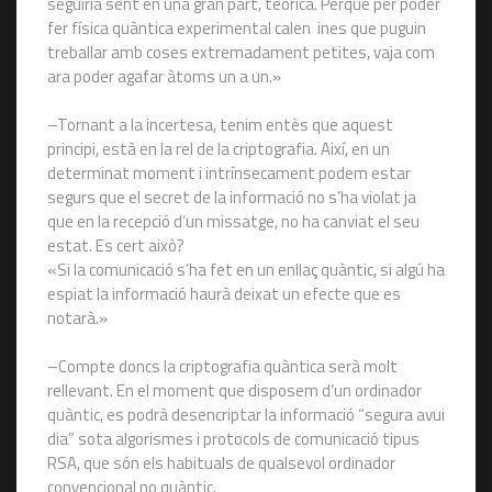
seguiria sent en una gran part, teòrica. Perquè per poder
fer física quàntica experimental calen ines que puguin
treballar amb coses extremadament petites, vaja com
ara poder agafar àtoms un a un.»
–Tornant a la incertesa, tenim entès que aquest
principi, està en la rel de la criptografia. Així, en un
determinat moment i intrínsecament podem estar
segurs que el secret de la informació no s’ha violat ja
que en la recepció d’un missatge, no ha canviat el seu
estat. Es cert això?
«Si la comunicació s’ha fet en un enllaç quàntic, si algú ha
espiat la informació haurà deixat un efecte que es
notarà.»
–Compte doncs la criptografia quàntica serà molt
rellevant. En el moment que disposem d’un ordinador
quàntic, es podrà desencriptar la informació “segura avui
dia” sota algorismes i protocols de comunicació tipus
RSA, que són els habituals de qualsevol ordinador
convencional no quàntic.