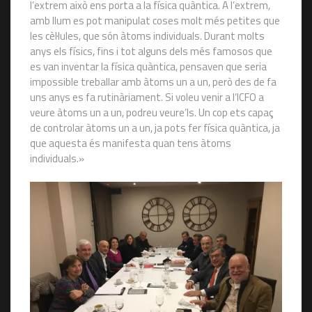
l’extrem això ens porta a la física quàntica. A l’extrem,
amb llum es pot manipulat coses molt més petites que
les cèl·lules, que són àtoms individuals. Durant molts
anys els físics, fins i tot alguns dels més famosos que
es van inventar la física quàntica, pensaven que seria
impossible treballar amb àtoms un a un, però des de fa
uns anys es fa rutinàriament. Si voleu venir a l’ICFO a
veure àtoms un a un, podreu veure’ls. Un cop ets capaç
de controlar àtoms un a un, ja pots fer física quàntica, ja
que aquesta és manifesta quan tens àtoms
individuals.»