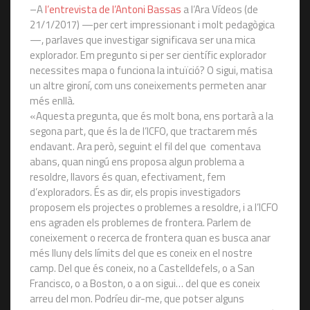
–A
l’entrevista de l’Antoni Bassas
a l’Ara Vídeos (de
21/1/2017) —per cert impressionant i molt pedagògica
—, parlaves que investigar significava ser una mica
explorador. Em pregunto si per ser científic explorador
necessites mapa o funciona la intuïció? O sigui, matisa
un altre gironí, com uns coneixements permeten anar
més enllà.
«Aquesta pregunta, que és molt bona, ens portarà a la
segona part, que és la de l’ICFO, que tractarem més
endavant. Ara però, seguint el fil del que comentava
abans, quan ningú ens proposa algun problema a
resoldre, llavors és quan, efectivament, fem
d’exploradors. És as dir, els propis investigadors
proposem els projectes o problemes a resoldre, i a l’ICFO
ens agraden els problemes de frontera. Parlem de
coneixement o recerca de frontera quan es busca anar
més lluny dels límits del que es coneix en el nostre
camp. Del que és coneix, no a Castelldefels, o a San
Francisco, o a Boston, o a on sigui… del que es coneix
arreu del mon. Podríeu dir-me, que potser alguns