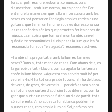
foradar, polir, escriure, esborrar, comunicar, curar,
diagnosticar… amb llum normal, no es podria fer. Per
entendre la manera en que la llum interacciona amb les
coses es pot pensar en l’analogia amb les cordes d’una
guitarra, que tenen un fenomen que es diu ressonància i
les ressonàncies són les que permeten fer les notes de
música. La matèria que forma el mon també, a nivell
quàntic, te ressonàncies i si els poses la llum que les fa
ressonar, la llum que “els agrada”, ressonen, s’activen.
»També s’ha preguntat si amb la llum es fan més
coses? Dons si, tota mena de coses. Com abans deia, es
fa gairebé de tot.» Llavors torna a agafar la llanterna i
encén la llum blanca. «Aquesta ens serveix molt bé per
veure’ns-hi. Hi ha tot una pila de fotons, n’hi ha de blaus,
de verds, de grocs, de vermells… i per això es veu blanca.
Els fotons que surten d’aquí són tots diferents, com la
gent que surt d’un camp de futbol un dia de partit: tots
són diferents. Amb aquesta llum blanca, podríem fer
algunes coses, com amb la llum del Sol, però moltes