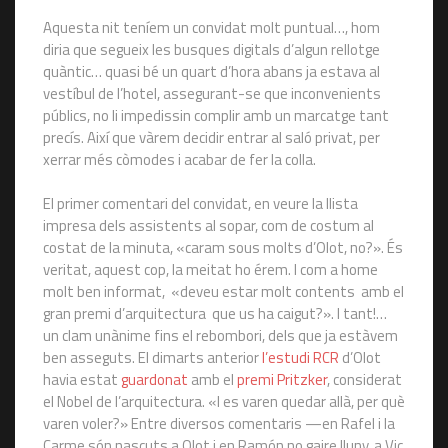
Aquesta nit teníem un convidat molt puntual…, hom
diria que segueix les busques digitals d’algun rellotge
quàntic… quasi bé un quart d’hora abans ja estava al
vestíbul de l’hotel, assegurant-se que inconvenients
públics, no li impedissin complir amb un marcatge tant
precís. Així que vàrem decidir entrar al saló privat, per
xerrar més còmodes i acabar de fer la colla.
El primer comentari del convidat, en veure la llista
impresa dels assistents al sopar, com de costum al
costat de la minuta, «caram sous molts d’Olot, no?». És
veritat, aquest cop, la meitat ho érem. I com a home
molt ben informat, «deveu estar molt contents amb el
gran premi d’arquitectura que us ha caigut?». I tant!…
un clam unànime fins el rebombori, dels que ja estàvem
ben asseguts. El dimarts anterior
l’estudi RCR
d’Olot
havia estat
guardonat
amb el
premi Pritzker
, considerat
el Nobel de l’arquitectura. «I es varen quedar allà, per què
varen voler?» Entre diversos comentaris —en Rafel i la
Carme són nascuts a Olot i en Ramón no gaire lluny, a Vic