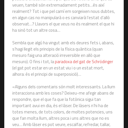
veuen, també són extremadament petits…és així
realment? Tot i que pel camí em sorgeixen nous dubtes,
en algun cas no manipularà o es canviarà l’estat d’allò
observat…? Llavors el que veus no és realment el que hi
ha sinó tot un altre cosa…
Sembla que algú ha vingut amb els deures fets i, abans,
s’hagi llegit els principis de la física quàntica (quan
mesuro faig una alteració irreversible en allò que
mesuro). O fins i tot, la
paradoxa del gat de Schrödinger
(el gat pot estar en un estat viu i o un estat mort,
alhora: és el principi de superposició)…
«Alguns dels comentaris són molt interessants. La llum
interacciona amb les coses? Deixeu-me afegir abans de
respondre, que el que fa que la fotònica sigui tan
important avui en dia, és el làser. De làsers n’hi ha de
totes menes, de tots colors, de moltes potencies, uns
que fan molta llum, altres poca i uns altres que no es
veu… Amb làser es pot veure, escalfar, refredar, tallar,