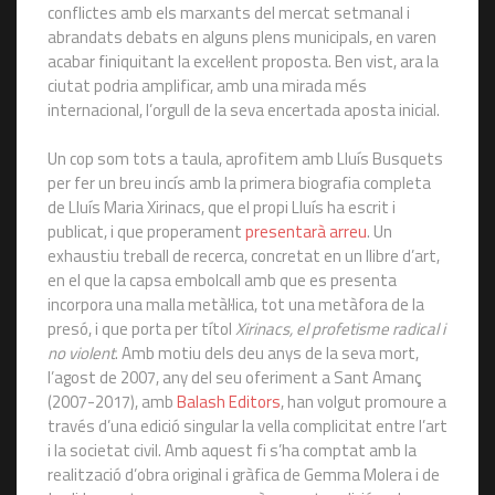
conflictes amb els marxants del mercat setmanal i
abrandats debats en alguns plens municipals, en varen
acabar finiquitant la excel·lent proposta. Ben vist, ara la
ciutat podria amplificar, amb una mirada més
internacional, l’orgull de la seva encertada aposta inicial.
Un cop som tots a taula, aprofitem amb Lluís Busquets
per fer un breu incís amb la primera biografia completa
de Lluís Maria Xirinacs, que el propi Lluís ha escrit i
publicat, i que properament
presentarà arreu
. Un
exhaustiu treball de recerca, concretat en un llibre d’art,
en el que la capsa embolcall amb que es presenta
incorpora una malla metàl·lica, tot una metàfora de la
presó, i que porta per títol
Xirinacs, el profetisme radical i
no violent
. Amb motiu dels deu anys de la seva mort,
l’agost de 2007, any del seu oferiment a Sant Amanç
(2007-2017), amb
Balash Editors
, han volgut promoure a
través d’una edició singular la vella complicitat entre l’art
i la societat civil. Amb aquest fi s’ha comptat amb la
realització d’obra original i gràfica de Gemma Molera i de