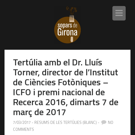
T
o
g
g
l
e
n
a
Tertúlia amb el Dr. Lluís
v
i
Torner, director de l’Institut
g
a
de Ciències Fotòniques –
t
ICFO i premi nacional de
i
o
Recerca 2016, dimarts 7 de
n
març de 2017
7/03/2017 -
RESUMS DE LES TERTÚLIES (BLANC)
-
NO
COMMENTS