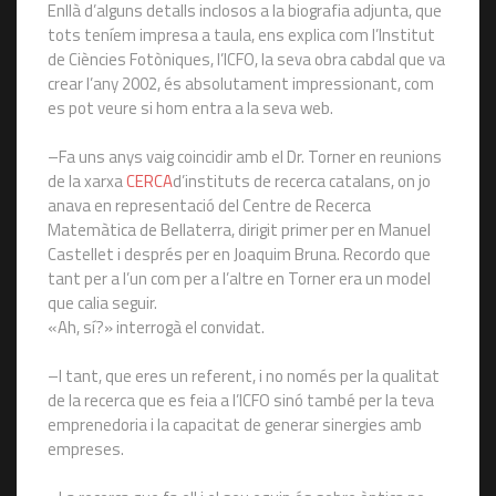
Enllà d’alguns detalls inclosos a la biografia adjunta, que
tots teníem impresa a taula, ens explica com l’Institut
de Ciències Fotòniques, l’ICFO, la seva obra cabdal que va
crear l’any 2002, és absolutament impressionant, com
es pot veure si hom entra a la seva web.
–Fa uns anys vaig coincidir amb el Dr. Torner en reunions
de la xarxa
CERCA
d’instituts de recerca catalans, on jo
anava en representació del Centre de Recerca
Matemàtica de Bellaterra, dirigit primer per en Manuel
Castellet i després per en Joaquim Bruna. Recordo que
tant per a l’un com per a l’altre en Torner era un model
que calia seguir.
«Ah, sí?» interrogà el convidat.
–I tant, que eres un referent, i no només per la qualitat
de la recerca que es feia a l’ICFO sinó també per la teva
emprenedoria i la capacitat de generar sinergies amb
empreses.