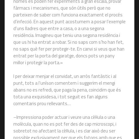
només es poden fer experiments a gran escala, provar
fàrmacs i mecanismes, que són útils però que no
parteixen de saber com funciona exactament el procés
d’infecció. En aquest punt acostumem a posar l’exemple
d’uns lladres que entre a casa, o a una segona
residència. Imagineu que teniu una segona residència i
que us hi ha entrat a robar. Si no saps com s’ho han fet,
no saps què fer per protegir-te. En canvi si veus que han
entrat per la porta del garatge, doncs pots un pany
millor i protegir la porta.»
I per deixar menjar el convidat, un arròs fantàstic i al
punt, tots a l’uníson comentem i suggerim el mengi
abans no es refredi, que paga la pena, coincidim que és
tota una exquisidesa, i tot seguit es fan alguns
comentaris prou rellevants…
–Impressiona poder actuar i veure una cèl·lula o una
molècula, quan no es pot fer des de cap microscopi, i
sobretot no afectant la cèl·lula, i es clar això deu ser
possible exclusivament per que els fotons amb que es