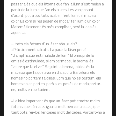
passaria és que els àtoms que fan la llum s’estimulen a
partir de la llum que fan els altres, i es van posant
d’acord i poc a poc tots acaben fent llum del mateix
color. Es com si “es posen de moda” fer llum d’un color.
Matemàticament és més complicat, però la idea és
aquesta.
–I tots els fotons d’un làser són iguals?
«Pràcticament calcats. La paraula làser prové
“d’amplificació estimulada de llum”. El principi de la
emissió estimulada, si em permeteu la broma, és
“veure que fa el veí”. Seguint la broma, la idea és la
mateixa que fa que avui en dia aquí a Barcelona els
homes no portem faldilles. Com que no és costum, els
homes no en porten, però si es posés de moda portar-
ne, molts en portaríem.
«La idea important és que un làser pot emetre molts
fotons que són tots iguals i molt ben controlats, i per
tant pots fer-los fer coses molt delicades. Portant-ho a