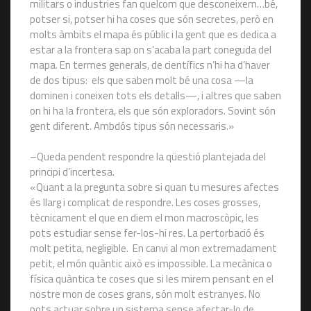
militars o industries fan quelcom que desconeixem…bé,
potser si, potser hi ha coses que són secretes, però en
molts àmbits el mapa és públic i la gent que es dedica a
estar a la frontera sap on s’acaba la part coneguda del
mapa. En termes generals, de científics n’hi ha d’haver
de dos tipus: els que saben molt bé una cosa —la
dominen i coneixen tots els detalls—, i altres que saben
on hi ha la frontera, els que són exploradors. Sovint són
gent diferent. Ambdós tipus són necessaris.»
–Queda pendent respondre la qüestió plantejada del
principi d’incertesa.
«Quant a la pregunta sobre si quan tu mesures afectes
és llarg i complicat de respondre. Les coses grosses,
tècnicament el que en diem el mon macroscòpic, les
pots estudiar sense fer-los-hi res. La pertorbació és
molt petita, negligible. En canvi al mon extremadament
petit, el món quàntic això es impossible. La mecànica o
física quàntica te coses que si les mirem pensant en el
nostre mon de coses grans, són molt estranyes. No
pots actuar sobre un sistema sense afectar-lo de