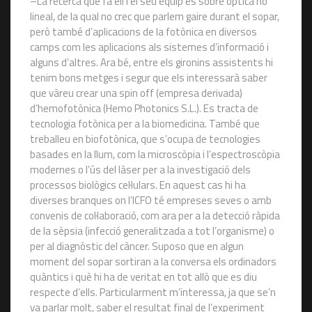
–La recerca que fa ell i el seu equip és sobre òptica no
lineal, de la qual no crec que parlem gaire durant el sopar,
però també d’aplicacions de la fotònica en diversos
camps com les aplicacions als sistemes d’informació i
alguns d’altres. Ara bé, entre els gironins assistents hi
tenim bons metges i segur que els interessarà saber
que vàreu crear una spin off (empresa derivada)
d’hemofotònica (Hemo Photonics S.L.). Es tracta de
tecnologia fotònica per a la biomedicina. També que
treballeu en biofotònica, que s’ocupa de tecnologies
basades en la llum, com la microscòpia i l’espectroscòpia
modernes o l’ús del làser per a la investigació dels
processos biològics cel·lulars. En aquest cas hi ha
diverses branques on l’ICFO té empreses seves o amb
convenis de col·laboració, com ara per a la detecció ràpida
de la sèpsia (infecció generalitzada a tot l’organisme) o
per al diagnòstic del càncer. Suposo que en algun
moment del sopar sortiran a la conversa els ordinadors
quàntics i què hi ha de veritat en tot allò que es diu
respecte d’ells. Particularment m’interessa, ja que se’n
va parlar molt, saber el resultat final de l’experiment