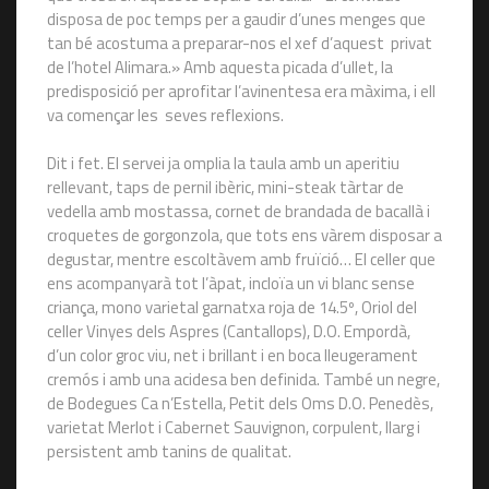
disposa de poc temps per a gaudir d’unes menges que
tan bé acostuma a preparar-nos el xef d’aquest privat
de l’hotel Alimara.» Amb aquesta picada d’ullet, la
predisposició per aprofitar l’avinentesa era màxima, i ell
va començar les seves reflexions.
Dit i fet. El servei ja omplia la taula amb un aperitiu
rellevant, taps de pernil ibèric, mini-steak tàrtar de
vedella amb mostassa, cornet de brandada de bacallà i
croquetes de gorgonzola, que tots ens vàrem disposar a
degustar, mentre escoltàvem amb fruïció… El celler que
ens acompanyarà tot l’àpat, incloïa un vi blanc sense
criança, mono varietal garnatxa roja de 14.5º, Oriol del
celler Vinyes dels Aspres (Cantallops), D.O. Empordà,
d’un color groc viu, net i brillant i en boca lleugerament
cremós i amb una acidesa ben definida. També un negre,
de Bodegues Ca n’Estella, Petit dels Oms D.O. Penedès,
varietat Merlot i Cabernet Sauvignon, corpulent, llarg i
persistent amb tanins de qualitat.