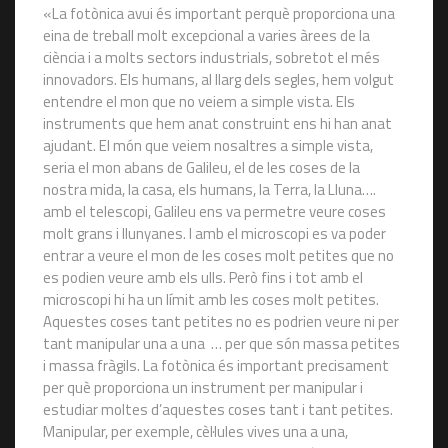
«La fotònica avui és important perquè proporciona una
eina de treball molt excepcional a varies àrees de la
ciència i a molts sectors industrials, sobretot el més
innovadors. Els humans, al llarg dels segles, hem volgut
entendre el mon que no veiem a simple vista. Els
instruments que hem anat construint ens hi han anat
ajudant. El món que veiem nosaltres a simple vista,
seria el mon abans de Galileu, el de les coses de la
nostra mida, la casa, els humans, la Terra, la Lluna….
amb el telescopi, Galileu ens va permetre veure coses
molt grans i llunyanes. I amb el microscopi es va poder
entrar a veure el mon de les coses molt petites que no
es podien veure amb els ulls. Però fins i tot amb el
microscopi hi ha un límit amb les coses molt petites.
Aquestes coses tant petites no es podrien veure ni per
tant manipular una a una … per que són massa petites
i massa fràgils. La fotònica és important precisament
per què proporciona un instrument per manipular i
estudiar moltes d’aquestes coses tant i tant petites.
Manipular, per exemple, cèl·lules vives una a una,