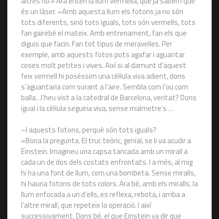
altres no.» Ara encén la llum vermella, que ja sabem que
és un làser. «Amb aquesta llum els fotons ja no són
tots diferents, sinó tots iguals, tots són vermells, tots
fan gairebé el mateix. Amb entrenament, fan els que
diguis que facin. Fan tot tipus de meravelles. Per
exemple, amb aquests fotos pots agafar i aguantar
coses molt petites i vives. Així si al damunt d’aquest
feix vermell hi poséssim una cèl·lula viva adient, dons
s’aguantaria com surant a l’aire. Sembla com l’ou com
balla…l’heu vist a la catedral de Barcelona, veritat? Dons
igual i la cèl·lula seguiria viva, sense malmetre’s …
–I aquests fotons, perquè són tots iguals?
«Bona la pregunta. El truc teòric, genial, se li va acudir a
Einstein. Imagineu una capsa tancada amb un mirall a
cada un de dos dels costats enfrontats. I a més, al mig
hi ha una font de llum, com una bombeta. Sense miralls,
hi hauria fotons de tots colors. Ara bé, amb els miralls, la
llum enfocada a un d’ells, es reflexa, rebota, i arriba a
l’altre mirall, que repeteix la operació. I així
successivament. Dons bé, el que Einstein va dir que