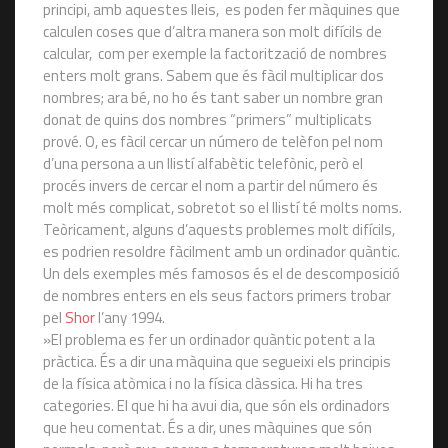
principi, amb aquestes lleis, es poden fer màquines que
calculen coses que d’altra manera son molt difícils de
calcular, com per exemple la factorització de nombres
enters molt grans. Sabem que és fàcil multiplicar dos
nombres; ara bé, no ho és tant saber un nombre gran
donat de quins dos nombres “primers” multiplicats
prové. O, es fàcil cercar un número de telèfon pel nom
d’una persona a un llistí alfabètic telefònic, però el
procés invers de cercar el nom a partir del número és
molt més complicat, sobretot so el llistí té molts noms.
Teòricament, alguns d’aquests problemes molt difícils,
es podrien resoldre fàcilment amb un ordinador quàntic.
Un dels exemples més famosos és el de descomposició
de nombres enters en els seus factors primers trobar
pel
Shor
l’any 1994.
»El problema es fer un ordinador quàntic potent a la
pràctica. És a dir una màquina que segueixi els principis
de la física atòmica i no la física clàssica. Hi ha tres
categories. El que hi ha avui dia, que són els ordinadors
que heu comentat. És a dir, unes màquines que són