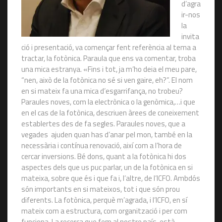
d’agra
ir-nos
la
invita
ció i presentació, va començar fent referència al tema a
tractar, la fotònica. Paraula que ens va comentar, troba
una mica estranya. «Fins i tot, ja m’ho deia el meu pare,
“nen, això de la fotònica no sé si ven gaire, eh?”. El nom
en si mateix fa una mica d’esgarrifança, no trobeu?
Paraules noves, com la electrònica o la genòmica,…i que
en el cas de la fotònica, descriuen àrees de coneixement
establertes des de fa segles. Paraules noves, que a
vegades ajuden quan has d’anar pel mon, també en la
necessària i contínua renovació, així com a l’hora de
cercar inversions. Bé dons, quant a la fotònica hi dos
aspectes dels que us puc parlar, un de la fotònica en si
mateixa, sobre que és i que fa i, l’altre, de l’ICFO. Ambdós
són importants en si mateixos, tot i que són prou
diferents. La fotònica, perquè m’agrada, i l’ICFO, en sí
mateix com a estructura, com organització i per com
funciona. La recerca que fem al nostre país, està