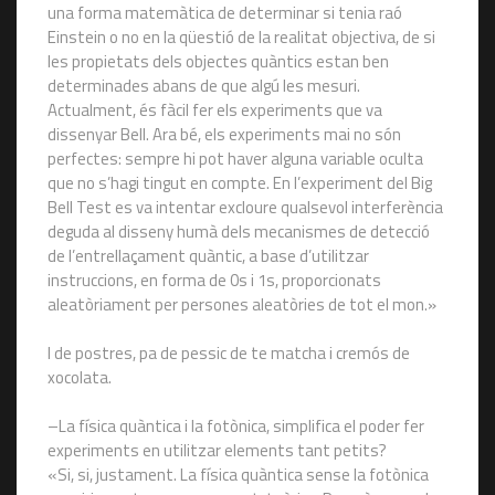
una forma matemàtica de determinar si tenia raó
Einstein o no en la qüestió de la realitat objectiva, de si
les propietats dels objectes quàntics estan ben
determinades abans de que algú les mesuri.
Actualment, és fàcil fer els experiments que va
dissenyar Bell. Ara bé, els experiments mai no són
perfectes: sempre hi pot haver alguna variable oculta
que no s’hagi tingut en compte. En l’experiment del Big
Bell Test es va intentar excloure qualsevol interferència
deguda al disseny humà dels mecanismes de detecció
de l’entrellaçament quàntic, a base d’utilitzar
instruccions, en forma de 0s i 1s, proporcionats
aleatòriament per persones aleatòries de tot el mon.»
I de postres, pa de pessic de te matcha i cremós de
xocolata.
–La física quàntica i la fotònica, simplifica el poder fer
experiments en utilitzar elements tant petits?
«Si, si, justament. La física quàntica sense la fotònica