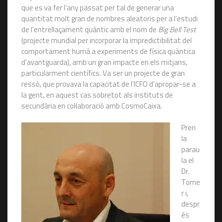
que es va fer l’any passat per tal de generar una
quantitat molt gran de nombres aleatoris per a l’estudi
de l’entrellaçament quàntic amb el nom de
Big Bell Test
(projecte mundial per incorporar la impredictibilitat del
comportament humà a experiments de física quàntica
d’avantguarda), amb un gran impacte en els mitjans,
particularment científics. Va ser un projecte de gran
ressò, que provava la capacitat de l’ICFO d’apropar-se a
la gent, en aquest cas sobretot als instituts de
secundària en col·laboració amb CosmoCaixa.
Pren
la
parau
la el
Dr.
Torne
r i,
despr
és