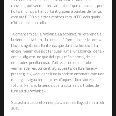
canviant, potser més lentament del que convindria, però
ho fa en una part important gràcies a puntes de llança,
com ara l’ICFO o a altres centres com l’ICFO, dels quals
n’hi ha una bona colla.
»Comencem per la fotònica. La fotònica fa referència a
la ciència de la llum, i la llum està formada per fotons.»
Llavors agafa una llanterna, que duia a la butxaca. La
encén i veiem que pot fer dues llums, una blanca i de feix
ample, diguem-ne que del tipus més normal, de les
emprades per il·luminar. I l’altre, amb llum de color
vermell i de feix concentrat, aquesta, de llum làser.» I
prossegueix, «aquesta llum la podem entendre com una
manega d’aigua on les gotes d’aquest flux són els
fotons. Per això la ciència que tracta les partícules de
llum es diu fotònica».
S’acosta a taula el primer plat, arròs de llagostins i allioli
suau.