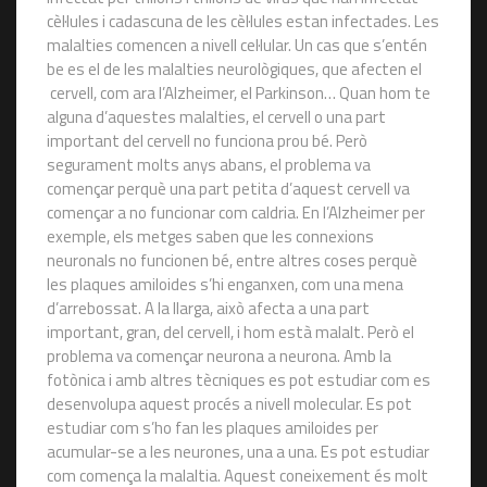
cèl·lules i cadascuna de les cèl·lules estan infectades. Les
malalties comencen a nivell cel·lular. Un cas que s’entén
be es el de les malalties neurològiques, que afecten el
cervell, com ara l’Alzheimer, el Parkinson… Quan hom te
alguna d’aquestes malalties, el cervell o una part
important del cervell no funciona prou bé. Però
segurament molts anys abans, el problema va
començar perquè una part petita d’aquest cervell va
començar a no funcionar com caldria. En l’Alzheimer per
exemple, els metges saben que les connexions
neuronals no funcionen bé, entre altres coses perquè
les plaques amiloides s’hi enganxen, com una mena
d’arrebossat. A la llarga, això afecta a una part
important, gran, del cervell, i hom està malalt. Però el
problema va començar neurona a neurona. Amb la
fotònica i amb altres tècniques es pot estudiar com es
desenvolupa aquest procés a nivell molecular. Es pot
estudiar com s’ho fan les plaques amiloides per
acumular-se a les neurones, una a una. Es pot estudiar
com comença la malaltia. Aquest coneixement és molt