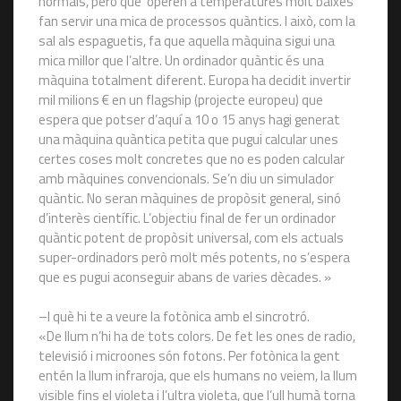
normals, però que operen a temperatures molt baixes
fan servir una mica de processos quàntics. I això, com la
sal als espaguetis, fa que aquella màquina sigui una
mica millor que l’altre. Un ordinador quàntic és una
màquina totalment diferent. Europa ha decidit invertir
mil milions € en un flagship (projecte europeu) que
espera que potser d’aquí a 10 o 15 anys hagi generat
una màquina quàntica petita que pugui calcular unes
certes coses molt concretes que no es poden calcular
amb màquines convencionals. Se’n diu un simulador
quàntic. No seran màquines de propòsit general, sinó
d’interès científic. L’objectiu final de fer un ordinador
quàntic potent de propòsit universal, com els actuals
super-ordinadors però molt més potents, no s’espera
que es pugui aconseguir abans de varies dècades. »
–I què hi te a veure la fotònica amb el sincrotró.
«De llum n’hi ha de tots colors. De fet les ones de radio,
televisió i microones són fotons. Per fotònica la gent
entén la llum infraroja, que els humans no veiem, la llum
visible fins el violeta i l’ultra violeta, que l’ull humà torna