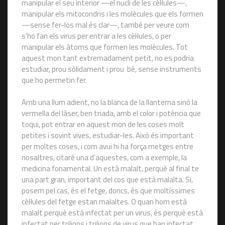
manipular el seu interior —el nucli de les cèl·lules—,
manipular els mitocondris i les molècules que els formen
—sense fer-los mal és clar—, també per veure com
s’ho fan els virus per entrar a les cèl·lules, o per
manipular els àtoms que formen les molècules. Tot
aquest mon tant extremadament petit, no es podria
estudiar, prou sòlidament i prou bé, sense instruments
que ho permetin fer.
Amb una llum adient, no la blanca de la llanterna sinó la
vermella del làser, ben triada, amb el color i potència que
toqui, pot entrar en aquest mon de les coses molt
petites i sovint vives, estudiar-les. Això és important
per moltes coses, i com avui hi ha força metges entre
nosaltres, citaré una d’aquestes, com a exemple, la
medicina fonamental. Un està malalt, perquè al final te
una part gran, important del cos que està malalta. Si,
posem pel cas, és el fetge, doncs, és que moltíssimes
cèl·lules del fetge estan malaltes. O quan hom està
malalt perquè està infectat per un virus, és perquè està
infectat per trilions i trilions de virus que han infectat