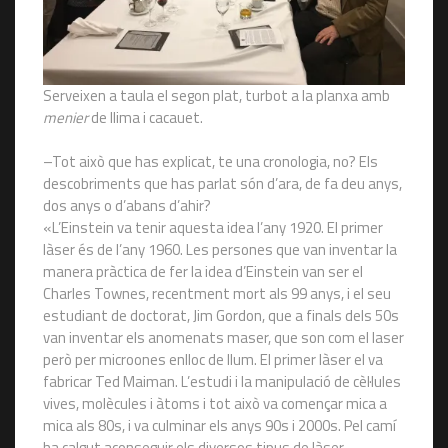
Serveixen a taula el segon plat, turbot a la planxa amb
menier
de llima i cacauet.
–Tot això que has explicat, te una cronologia, no? Els
descobriments que has parlat són d’ara, de fa deu anys,
dos anys o d’abans d’ahir?
«L’Einstein va tenir aquesta idea l’any 1920. El primer
làser és de l’any 1960. Les persones que van inventar la
manera pràctica de fer la idea d’Einstein van ser el
Charles Townes, recentment mort als 99 anys, i el seu
estudiant de doctorat, Jim Gordon, que a finals dels 50s
van inventar els anomenats maser, que son com el laser
però per microones enlloc de llum. El primer làser el va
fabricar Ted Maiman. L’estudi i la manipulació de cèl·lules
vives, molècules i àtoms i tot això va començar mica a
mica als 80s, i va culminar els anys 90s i 2000s. Pel camí
ha calgut aconseguir els diversos tipus de làser